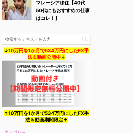
マレーシア移住【40代
50代にもおすすめの仕事
はコレ！】
↓
10万円を1か月で534万円にしたFX手
法＆動画公開中
↓
↑10万円を1か月で534万円にしたFX手
法＆動画期間限定↑
カテゴリー