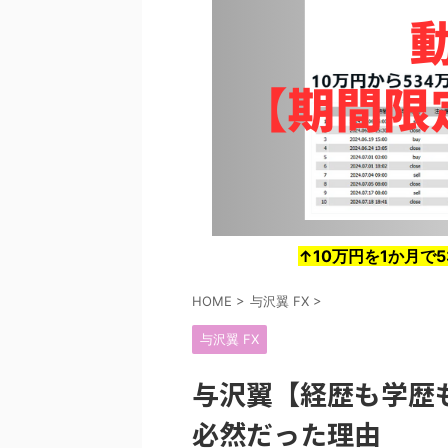
↑10万円を1か月で
HOME
>
与沢翼 FX
>
与沢翼 FX
与沢翼【経歴も学歴
必然だった理由