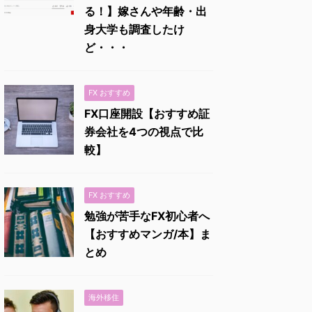
る！】嫁さんや年齢・出
身大学も調査したけ
ど・・・
FX おすすめ
FX口座開設【おすすめ証
券会社を4つの視点で比
較】
FX おすすめ
勉強が苦手なFX初心者へ
【おすすめマンガ/本】ま
とめ
海外移住