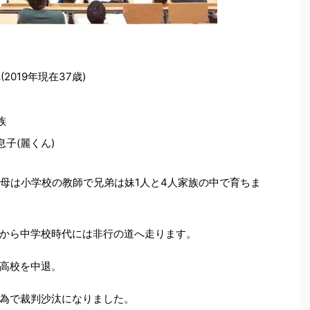
2019年現在37歳)
族
子(麗くん)
、母は小学校の教師で兄弟は妹1人と4人家族の中で育ちま
から中学校時代には非行の道へ走ります。
高校を中退。
為で裁判沙汰になりました。