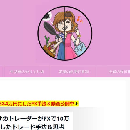
)
生活費のやりくり術
老後の必要貯蓄額
主婦の投資
で534万円にしたFX手法＆動画公開中
↓