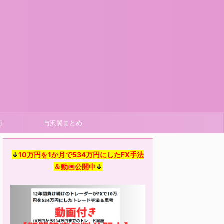
術
与沢翼まとめ
↓
10万円を1か月で534万円にしたFX手法
＆動画公開中
↓