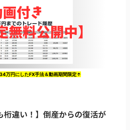
534万円にしたFX手法＆動画期間限定↑
も桁違い！】倒産からの復活が