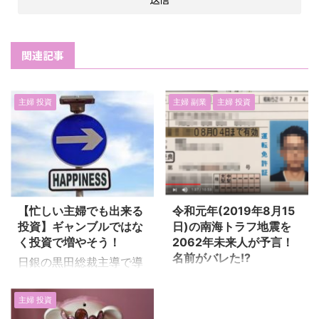
関連記事
主婦 投資
主婦 副業
主婦 投資
【忙しい主婦でも出来る
令和元年(2019年8月15
投資】ギャンブルではな
日)の南海トラフ地震を
く投資で増やそう！
2062年未来人が予言！
名前がバレた!?
日銀の黒田総裁主導で導
令和元年の2019年8月4
入されたマイナス金利の
日にも、 福島県沖でマグ
煽りを受け、 銀行の普通
主婦 投資
ニチュード6.4(最大震度
預金にお金を預けていて