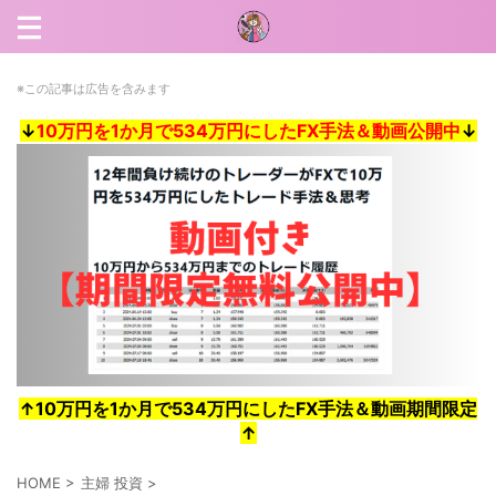
※この記事は広告を含みます
↓
10万円を1か月で534万円にしたFX手法＆動画公開中
↓
↑10万円を1か月で534万円にしたFX手法＆動画期間限定
↑
HOME
>
主婦 投資
>