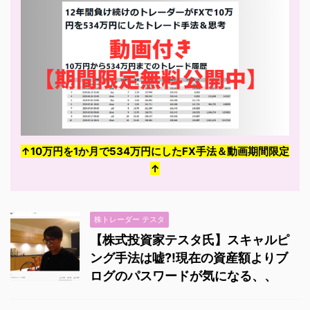
借金する人もいるわけ
で、ちょっとかわいい隠
し事といったら「へそく
り」かな？なんて思いま
すが、皆さんはへそくり
してますか？ 5万円未満
のへそくりをしている主
婦が一番多いのですが、
中には500万円以上をへ
↑10万円を1か月で534万円にしたFX手法＆動画期間限定
そくりとして保管してい
↑
る主婦もいるんで
す！！！ もうへそくりの
域 ...
株トレーダー テスタ
【株式投資家テスタ氏】スキャルピ
ング手法は嘘?!現在の資産額よりブ
ログのパスワードが気になる、、