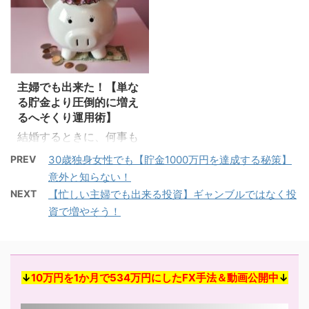
5弱)の地震が発生しまし
も、ほとんど増えない状
たが、防災の準備は出来
況が続いています。 更
ていますか？ 今回は、
に、 AIの台頭や増えない
年号が変わったタイミン
給料明細に将来を悲観す
グは大地震が起きやす
る声が広がり、 お金は
主婦でも出来た！【単な
い！？という情報から、
「貯める」から「増や
る貯金より圧倒的に増え
2062年未来人の予知予
す」に目線を変える人が
るへそくり運用術】
言最新情報＆未来人の名
増えてきています。 日本
結婚するときに、何事も
前！？、令和元年(2019
人はコツコツ頑張ること
夫婦間での隠し事はなし
年)の南海トラフ地震に
が美徳と教育され、まだ
PREV
30歳独身女性でも【貯金1000万円を達成する秘策】
で全部オープンに暮らそ
ついての情報をまとめて
まだ「投資」とは「怖い
意外と知らない！
う！と誓い合う夫婦って
いきたいと思います。
もの」「騙される」など
NEXT
【忙しい主婦でも出来る投資】ギャンブルではなく投
意外と多いですよね。 で
2062年未来人の予言！
のネガティブなイメージ
資で増やそう！
も、長年夫婦として暮ら
2019年2020年に南海ト
が頭をよぎる方も多いで
していると相手の全てを
ラフ地震は起こる？ 未来
しょう。 けれどそれは、
知るなんて大抵の夫婦は
人に興味のある方であれ
「投資」についてよく知
できていないんじゃない
ば誰もがご存知だと思い
らないからではないでし
↓
10万円を1か月で534万円にしたFX手法＆動画公開中
↓
でしょうか？ 中には夫や
ますが、 2062年からや
ょうか？ 頭でっかちに
妻に内緒で浮気する人や
...
『投資＝怖い』では ...